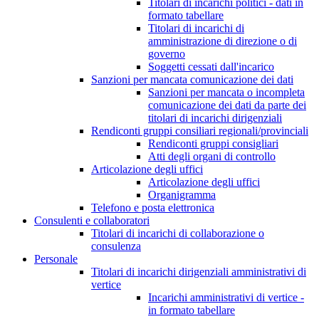
Titolari di incarichi politici - dati in
formato tabellare
Titolari di incarichi di
amministrazione di direzione o di
governo
Soggetti cessati dall'incarico
Sanzioni per mancata comunicazione dei dati
Sanzioni per mancata o incompleta
comunicazione dei dati da parte dei
titolari di incarichi dirigenziali
Rendiconti gruppi consiliari regionali/provinciali
Rendiconti gruppi consigliari
Atti degli organi di controllo
Articolazione degli uffici
Articolazione degli uffici
Organigramma
Telefono e posta elettronica
Consulenti e collaboratori
Titolari di incarichi di collaborazione o
consulenza
Personale
Titolari di incarichi dirigenziali amministrativi di
vertice
Incarichi amministrativi di vertice -
in formato tabellare