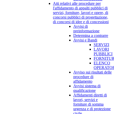
Atti relativi alle procedure per
l'affidamento di appalti pubblici di
servizi, forniture, lavori e opere, di
concorsi pubblici di progettazione,
di concorsi di idee e di concessioni
Avvisi di
preinformazione
Determina a contrarre
Avvisi e Bandi
SERVIZI
LAVORI
PUBBLICI
FORNITU
ELENCO
OPERATOR
Avviso sui risultati delle
procedure di
affidamento
Avvisi sistema di
qualificazione
Affidamenti diretti di
lavori, servizi e
forniture di somma
urgenza e di protezione
civile