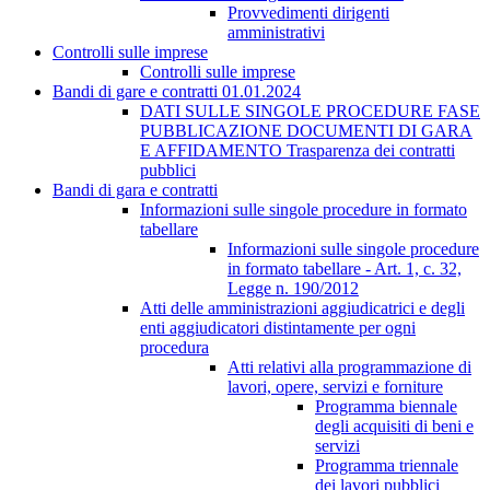
Provvedimenti dirigenti
amministrativi
Controlli sulle imprese
Controlli sulle imprese
Bandi di gare e contratti 01.01.2024
DATI SULLE SINGOLE PROCEDURE FASE
PUBBLICAZIONE DOCUMENTI DI GARA
E AFFIDAMENTO Trasparenza dei contratti
pubblici
Bandi di gara e contratti
Informazioni sulle singole procedure in formato
tabellare
Informazioni sulle singole procedure
in formato tabellare - Art. 1, c. 32,
Legge n. 190/2012
Atti delle amministrazioni aggiudicatrici e degli
enti aggiudicatori distintamente per ogni
procedura
Atti relativi alla programmazione di
lavori, opere, servizi e forniture
Programma biennale
degli acquisiti di beni e
servizi
Programma triennale
dei lavori pubblici