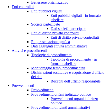
Benessere organizzativo
Enti controllati
Enti pubblici vigilati
Enti pubblici vigilati - in formato
tabellare
Società partecipate
Dati società partecipate
Enti di diritto privato controllati
Enti di diritto privato controllati
Rappresentazione grafica
Dati aggregati attività amministrativa
Attività e procedimenti
Tipologie di procedimento
Tipologie di procedimento - in
formato tabellare
Monitoraggio tempi procedimentali
Dichiarazioni sostitutive e acquisizione d'ufficio
dei dati
Recapiti dell'ufficio responsabile
Provvedimenti
Provvedimenti
Provvedimenti organi indirizzo politico
Provvedimenti organi indirizzo
politico
Provvedimenti dirigenti amministrativi