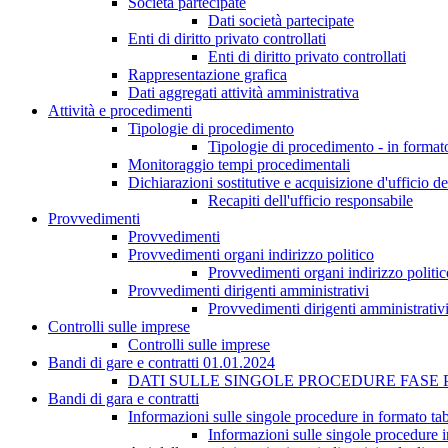
Società partecipate
Dati società partecipate
Enti di diritto privato controllati
Enti di diritto privato controllati
Rappresentazione grafica
Dati aggregati attività amministrativa
Attività e procedimenti
Tipologie di procedimento
Tipologie di procedimento - in formato
Monitoraggio tempi procedimentali
Dichiarazioni sostitutive e acquisizione d'ufficio de
Recapiti dell'ufficio responsabile
Provvedimenti
Provvedimenti
Provvedimenti organi indirizzo politico
Provvedimenti organi indirizzo politic
Provvedimenti dirigenti amministrativi
Provvedimenti dirigenti amministrativ
Controlli sulle imprese
Controlli sulle imprese
Bandi di gare e contratti 01.01.2024
DATI SULLE SINGOLE PROCEDURE FASE PUB
Bandi di gara e contratti
Informazioni sulle singole procedure in formato tab
Informazioni sulle singole procedure i