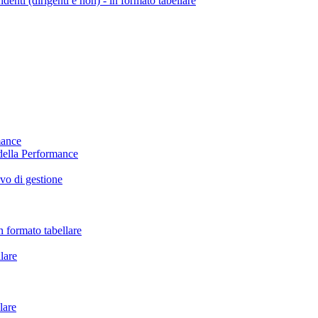
endenti (dirigenti e non) - in formato tabellare
mance
della Performance
vo di gestione
 formato tabellare
llare
lare