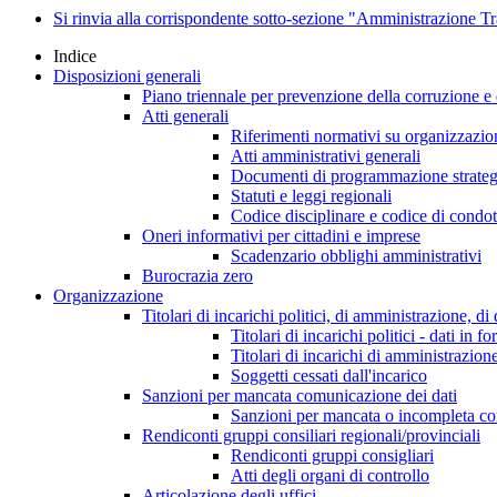
Si rinvia alla corrispondente sotto-sezione "Amministrazione 
Indice
Disposizioni generali
Piano triennale per prevenzione della corruzione e 
Atti generali
Riferimenti normativi su organizzazion
Atti amministrativi generali
Documenti di programmazione strateg
Statuti e leggi regionali
Codice disciplinare e codice di condot
Oneri informativi per cittadini e imprese
Scadenzario obblighi amministrativi
Burocrazia zero
Organizzazione
Titolari di incarichi politici, di amministrazione, d
Titolari di incarichi politici - dati in f
Titolari di incarichi di amministrazion
Soggetti cessati dall'incarico
Sanzioni per mancata comunicazione dei dati
Sanzioni per mancata o incompleta comun
Rendiconti gruppi consiliari regionali/provinciali
Rendiconti gruppi consigliari
Atti degli organi di controllo
Articolazione degli uffici