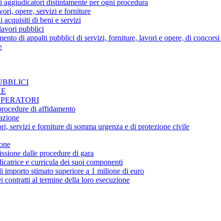
ti aggiudicatori distintamente per ogni procedura
ori, opere, servizi e forniture
acquisiti di beni e servizi
avori pubblici
amento di appalti pubblici di servizi, forniture, lavori e opere, di concors
e
UBBLICI
RE
PERATORI
 procedure di affidamento
cazione
ori, servizi e forniture di somma urgenza e di protezione civile
ione
ssione dalle procedure di gara
catrice e curricula dei suoi componenti
 di importo stimato superiore a 1 milione di euro
i contratti al termine della loro esecuzione