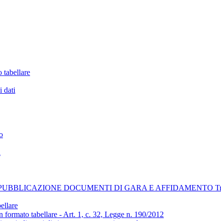
 tabellare
i dati
o
i
BLICAZIONE DOCUMENTI DI GARA E AFFIDAMENTO Trasparenz
ellare
n formato tabellare - Art. 1, c. 32, Legge n. 190/2012