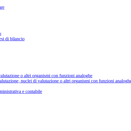
are
o
esi di bilancio
valutazione o altri organismi con funzioni analoghe
alutazione, nuclei di valutazione o altri organismi con funzioni analogh
ministrativa e contabile