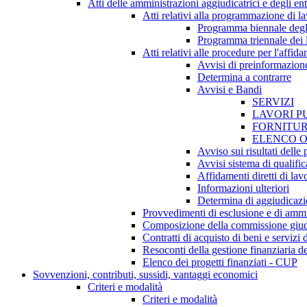
Atti delle amministrazioni aggiudicatrici e degli en
Atti relativi alla programmazione di lav
Programma biennale degli 
Programma triennale dei l
Atti relativi alle procedure per l'affid
Avvisi di preinformazion
Determina a contrarre
Avvisi e Bandi
SERVIZI
LAVORI P
FORNITU
ELENCO O
Avviso sui risultati delle
Avvisi sistema di qualifi
Affidamenti diretti di lav
Informazioni ulteriori
Determina di aggiudicaz
Provvedimenti di esclusione e di ammi
Composizione della commissione giudi
Contratti di acquisto di beni e servizi
Resoconti della gestione finanziaria de
Elenco dei progetti finanziati - CUP
Sovvenzioni, contributi, sussidi, vantaggi economici
Criteri e modalità
Criteri e modalità