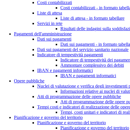
Costi contabilizzati
Costi contabilizzati - in formato tabell
Liste di attesa
Liste di attesa - in formato tabellare
Servizi in rete
Risultati delle indagini sulla soddisfaz
Pagamenti dell'amministrazione
Dati sui pagamenti
Dati sui pagamenti - in formato tabell
Dati sui pagamenti del servizio sanitario nazionale
Indicatore di tempestività pagamenti
Indicatore di tempestività dei pagamen
Ammontare complessivo dei debiti
IBAN e pagamenti informatici
IBAN e pagamenti informatici
Opere pubbliche
Nuclei di valutazione e verifica degli investimenti 
Informazioni relative ai nuclei di valu
Atti di programmazione delle opere pubbliche
Atti di programmazione delle opere p
Tempi costi e indicatori di realizzazione delle ope
Tempi, costi unitari e indicatori di re
Pianificazione e governo del territorio
Pianificazione e governo del territorio
Pianificazione e governo del territorio