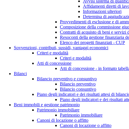
Avvisi sistema di qualifi
Affidamenti diretti di lav
Informazioni ulteriori
Determina di aggiudicaz
Provvedimenti di esclusione e di ammi
Composizione della commissione giudi
Contratti di acquisto di beni e servizi
Resoconti della gestione finanziaria de
Elenco dei progetti finanziati - CUP
Sovvenzioni, contributi, sussidi, vantaggi economici
Criteri e modalità
Criteri e modalità
Atti di concessione
Atti di concessione - in formato tabell
Bilanci
Bilancio preventivo e consuntivo
Bilancio preventivo
Bilancio consuntivo
Piano degli indicatori e dei risultati attesi di bilanci
Piano degli indicatori e dei risultati att
Beni immobili e gestione patrimonio
Patrimonio immobiliare
Patrimonio immobiliare
Canoni di locazione o affitto
Canoni di locazione o affitto