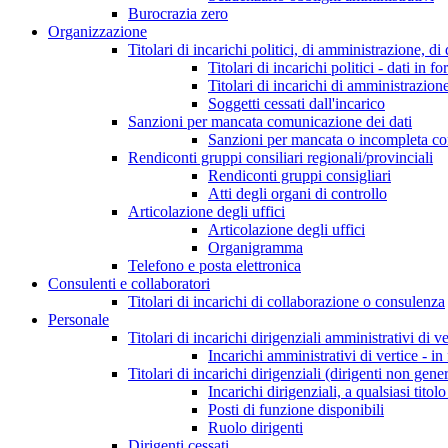
Burocrazia zero
Organizzazione
Titolari di incarichi politici, di amministrazione, d
Titolari di incarichi politici - dati in f
Titolari di incarichi di amministrazion
Soggetti cessati dall'incarico
Sanzioni per mancata comunicazione dei dati
Sanzioni per mancata o incompleta comun
Rendiconti gruppi consiliari regionali/provinciali
Rendiconti gruppi consigliari
Atti degli organi di controllo
Articolazione degli uffici
Articolazione degli uffici
Organigramma
Telefono e posta elettronica
Consulenti e collaboratori
Titolari di incarichi di collaborazione o consulenza
Personale
Titolari di incarichi dirigenziali amministrativi di ve
Incarichi amministrativi di vertice - in
Titolari di incarichi dirigenziali (dirigenti non gener
Incarichi dirigenziali, a qualsiasi titol
Posti di funzione disponibili
Ruolo dirigenti
Dirigenti cessati