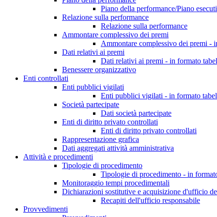
Piano della performance/Piano esecuti
Relazione sulla performance
Relazione sulla performance
Ammontare complessivo dei premi
Ammontare complessivo dei premi - in
Dati relativi ai premi
Dati relativi ai premi - in formato tabe
Benessere organizzativo
Enti controllati
Enti pubblici vigilati
Enti pubblici vigilati - in formato tabel
Società partecipate
Dati società partecipate
Enti di diritto privato controllati
Enti di diritto privato controllati
Rappresentazione grafica
Dati aggregati attività amministrativa
Attività e procedimenti
Tipologie di procedimento
Tipologie di procedimento - in formato
Monitoraggio tempi procedimentali
Dichiarazioni sostitutive e acquisizione d'ufficio de
Recapiti dell'ufficio responsabile
Provvedimenti