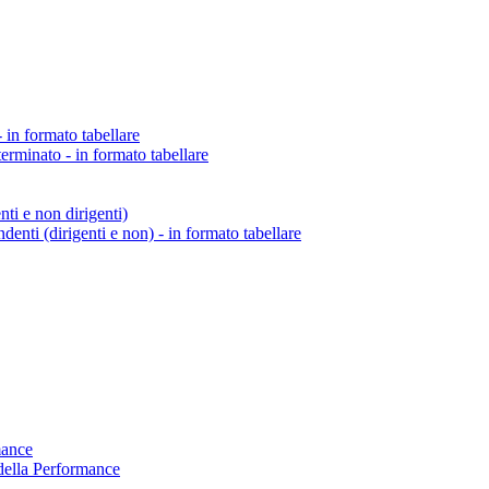
 in formato tabellare
erminato - in formato tabellare
enti e non dirigenti)
endenti (dirigenti e non) - in formato tabellare
mance
della Performance