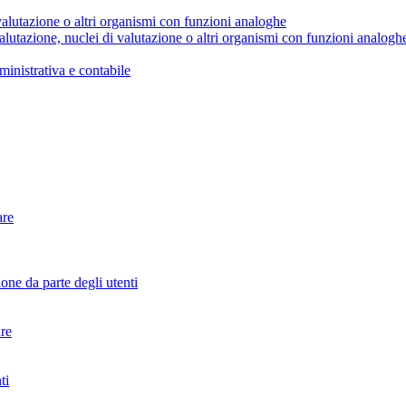
valutazione o altri organismi con funzioni analoghe
alutazione, nuclei di valutazione o altri organismi con funzioni analogh
ministrativa e contabile
are
ione da parte degli utenti
are
ti