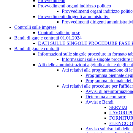
Provvedimenti
Provvedimenti organi indirizzo politico
Provvedimenti organi indirizzo politic
Provvedimenti dirigenti amministrativi
Provvedimenti dirigenti amministrativ
Controlli sulle imprese
Controlli sulle imprese
Bandi di gare e contratti 01.01.2024
DATI SULLE SINGOLE PROCEDURE FASE PUB
Bandi di gara e contratti
Informazioni sulle singole procedure in formato tab
Informazioni sulle singole procedure i
Atti delle amministrazioni aggiudicatrici e degli en
Atti relativi alla programmazione di lav
Programma biennale degli 
Programma triennale dei l
Atti relativi alle procedure per l'affid
Avvisi di preinformazion
Determina a contrarre
Avvisi e Bandi
SERVIZI
LAVORI P
FORNITU
ELENCO O
Avviso sui risultati delle