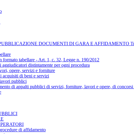
o
i
BLICAZIONE DOCUMENTI DI GARA E AFFIDAMENTO Trasparenz
ellare
n formato tabellare - Art. 1, c. 32, Legge n. 190/2012
ti aggiudicatori distintamente per ogni procedura
ori, opere, servizi e forniture
acquisiti di beni e servizi
avori pubblici
amento di appalti pubblici di servizi, forniture, lavori e opere, di concors
e
UBBLICI
RE
PERATORI
 procedure di affidamento