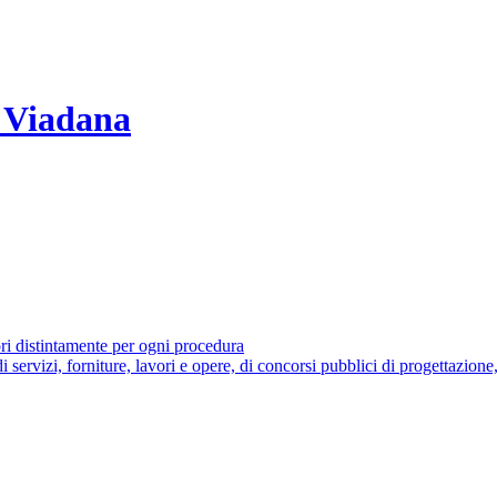
 Viadana
ori distintamente per ogni procedura
di servizi, forniture, lavori e opere, di concorsi pubblici di progettazione