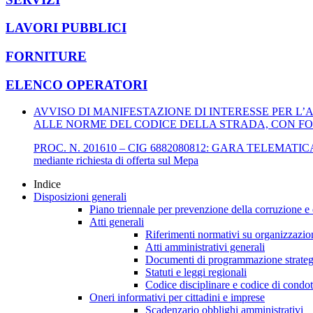
LAVORI PUBBLICI
FORNITURE
ELENCO OPERATORI
AVVISO DI MANIFESTAZIONE DI INTERESSE PER L’
ALLE NORME DEL CODICE DELLA STRADA, CON FO
PROC. N. 201610 – CIG 6882080812: GARA TELEMATICA NEGOZIA
mediante richiesta di offerta sul Mepa
Indice
Disposizioni generali
Piano triennale per prevenzione della corruzione e 
Atti generali
Riferimenti normativi su organizzazion
Atti amministrativi generali
Documenti di programmazione strateg
Statuti e leggi regionali
Codice disciplinare e codice di condot
Oneri informativi per cittadini e imprese
Scadenzario obblighi amministrativi