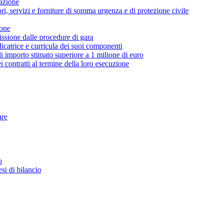
cazione
ori, servizi e forniture di somma urgenza e di protezione civile
ione
ssione dalle procedure di gara
catrice e curricula dei suoi componenti
 di importo stimato superiore a 1 milione di euro
i contratti al termine della loro esecuzione
are
o
esi di bilancio