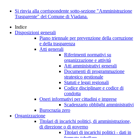
Si rinvia alla corrispondente sotto-sezione "Amministrazione
Trasparente" del Comune di Viadana.
Indice
Disposizioni generali
Piano triennale per prevenzione della corruzione
e della trasparenza
Atti generali
Riferimenti normativi su
organizzazione e attività
Atti amministrativi generali
Documenti di programmazione
strategico gestionale
Statuti e leggi regionali
Codice disciplinare e codice di
condotta
Oneri informativi per cittadini e imprese
Scadenzario obblighi amministrativi
Burocrazia zero
Organizzazione
Titolari di incarichi politici, di amministrazione,
di direzione o di governo
Titolari di incarichi politici - dati in
formato tabellare