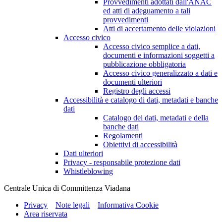
Provvedimenti adottati dall'ANAC
ed atti di adeguamento a tali
provvedimenti
Atti di accertamento delle violazioni
Accesso civico
Accesso civico semplice a dati,
documenti e informazioni soggetti a
pubblicazione obbligatoria
Accesso civico generalizzato a dati e
documenti ulteriori
Registro degli accessi
Accessibilità e catalogo di dati, metadati e banche
dati
Catalogo dei dati, metadati e della
banche dati
Regolamenti
Obiettivi di accessibilità
Dati ulteriori
Privacy - responsabile protezione dati
Whistleblowing
Centrale Unica di Committenza Viadana
Privacy
Note legali
Informativa Cookie
Area riservata