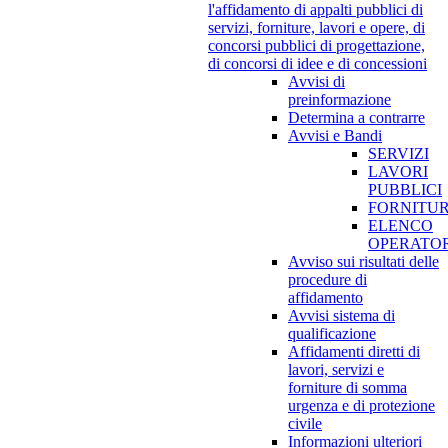
l'affidamento di appalti pubblici di
servizi, forniture, lavori e opere, di
concorsi pubblici di progettazione,
di concorsi di idee e di concessioni
Avvisi di
preinformazione
Determina a contrarre
Avvisi e Bandi
SERVIZI
LAVORI
PUBBLICI
FORNITU
ELENCO
OPERATOR
Avviso sui risultati delle
procedure di
affidamento
Avvisi sistema di
qualificazione
Affidamenti diretti di
lavori, servizi e
forniture di somma
urgenza e di protezione
civile
Informazioni ulteriori