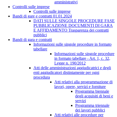
amministrativi
Controlli sulle imprese
Controlli sulle imprese
Bandi di gare e contratti 01.01.2024
DATI SULLE SINGOLE PROCEDURE FASE
PUBBLICAZIONE DOCUMENTI DI GARA
E AFFIDAMENTO Trasparenza dei contratti
pubblici
Bandi di gara e contratti
Informazioni sulle singole procedure in formato
tabellare
Informazioni sulle singole procedure
in formato tabellare - Art. 1, c. 32,
Legge n. 190/2012
Atti delle amministrazioni aggiudicatrici e degli
enti aggiudicatori distintamente per ogni
procedura
Atti relativi alla programmazione di
lavori, opere, servizi e forniture
Programma biennale
degli acquisiti di beni e
servizi
Programma triennale
dei lavori pubblici
Atti relativi alle procedure per